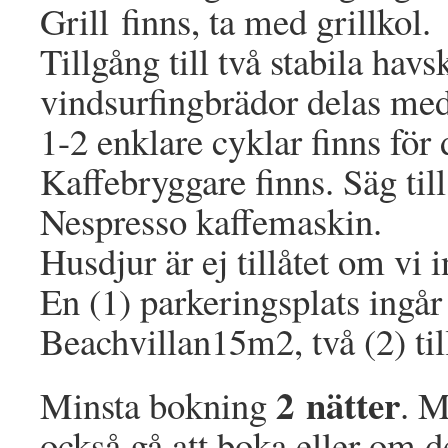
Grill finns, ta med grillkol.
Tillgång till två stabila hav
vindsurfingbrädor delas med
1-2 enklare cyklar finns för 
Kaffebryggare finns. Säg till 
Nespresso kaffemaskin.
Husdjur är ej tillåtet om vi
En (1) parkeringsplats ingår 
Beachvillan15m2, två (2) ti
2 nätter
Minsta bokning
. M
också gå att boka eller om 