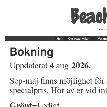
Beach
3 houses 
Hem
Om beachvillan
Varam
Bokning
2026.
Uppdaterat 4 aug
Sep-maj finns möjlighet för 
specialpris. Hör av er vid in
Grönt
=Ledigt