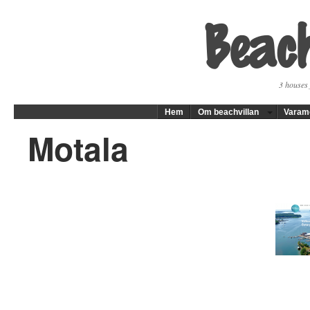
Beach
3 houses 
Hem
Om beachvillan
Varam
Motala